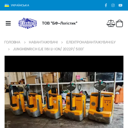
УКРАЇНСЬКА
ТОВ "БФ-Логістик"
ГОЛОВНА
НАВАНТАЖУВАЧІ
ЕЛЕКТРОНАВАНТАЖУВАЧІ БУ
JUNGHEINRICH EJE 116I LI-ION/ 2022Р/ 500Г