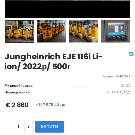
Jungheinrich EJE 116i Li-
ion/ 2022р/ 500г
Артикул:
S-IC1358
2022
Рік виробництва:
600 г мт./год.
Напрацювання:
€ 2 860
≈ 147 575.43 грн.
КУПИТИ