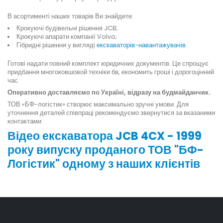
В асортименті наших товарів Ви знайдете:
Крокуючі будівельні рішення JCB;
Крокуючі апарати компанії Volvo;
Гібридні рішення у вигляді
екскаваторів-навантажувачів
.
Готові надати повний комплект юридичних документів. Це спрощує
придбання многоковшовой техніки бв, економить гроші і дорогоцінний
час.
Оперативно доставляємо по Україні, відразу на будмайданчик.
ТОВ «БФ-логістик» створює максимально зручні умови. Для
уточнення деталей співпраці рекомендуємо звернутися за вказаними
контактами.
Відео екскаватора JCB 4CX - 1999
року випуску проданого ТОВ "БФ-
Логістик" одному з наших клієнтів