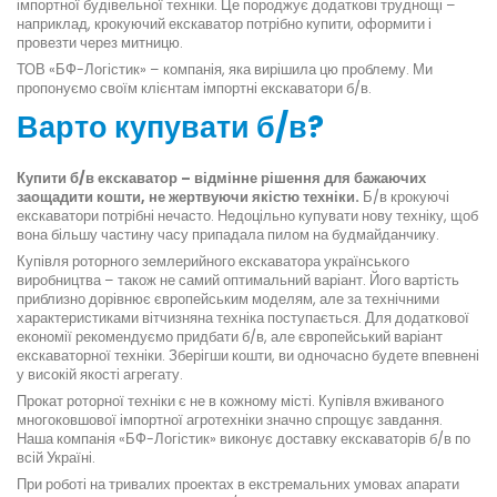
імпортної будівельної техніки. Це породжує додаткові труднощі –
наприклад, крокуючий екскаватор потрібно купити, оформити і
провезти через митницю.
ТОВ «БФ-Логістик» – компанія, яка вирішила цю проблему. Ми
пропонуємо своїм клієнтам імпортні екскаватори б/в.
Варто купувати б/в?
Купити б/в екскаватор – відмінне рішення для бажаючих
заощадити кошти, не жертвуючи якістю техніки.
Б/в крокуючі
екскаватори потрібні нечасто. Недоцільно купувати нову техніку, щоб
вона більшу частину часу припадала пилом на будмайданчику.
Купівля роторного землерийного екскаватора українського
виробництва – також не самий оптимальний варіант. Його вартість
приблизно дорівнює європейським моделям, але за технічними
характеристиками вітчизняна техніка поступається. Для додаткової
економії рекомендуємо придбати б/в, але європейський варіант
екскаваторної техніки. Зберігши кошти, ви одночасно будете впевнені
у високій якості агрегату.
Прокат роторної техніки є не в кожному місті. Купівля вживаного
многоковшової імпортної агротехніки значно спрощує завдання.
Наша компанія «БФ-Логістик» виконує доставку екскаваторів б/в по
всій Україні.
При роботі на тривалих проектах в екстремальних умовах апарати