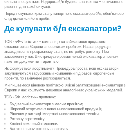
сильно зношуються. Недорога б/в будівельна техніка – оптимальне
рішення для такої ситуації.
Перед покупкою, крім стану імпортного екскаватора б/в, обов'язково
слід дізнатися його пробіг.
Де купувати б/в екскаватори?
ТОВ «БФ-Логістик» - компанія, яка займаємося продажем
екскаваторів з Європи з невеликим пробігом. Наша продукція
знаходиться в прекрасному стані, не потребує ремонту. При
замовленні у нас Ви отримуєте розмитнений екскаватор з повним
пакетом документів і гарантією.
Як формується асортимент? Процедура проста: нові екскаватори
закуповуються зарубіжними компаніями під разові європейські
проекти, по закінченні розпродаються.
Ми пишаємося ціновою політикою: якісні багатоковшеві екскаватори з
Європи у нас коштують дешевше аналогічних українських моделей.
ТОВ «БФ-логістик» пропонує:
Будівельні екскаватори з малим пробігом;
Широкий асортимент нової многоковшовой продукції;
Рішення у вигляді імпортної многоковшової техніки;
Роторну агротехніку;
Колісні землерийні машини;
Багатоцільову роторну апаратуру.