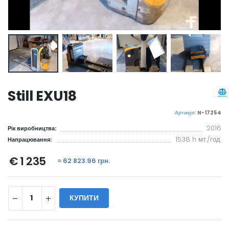
Still EXU18
Артикул:
N-17254
2016
Рік виробництва:
1538 h мт./год.
Напрацювання:
€ 1 235
≈ 62 823.96 грн.
КУПИТИ
WILL_SHARE: