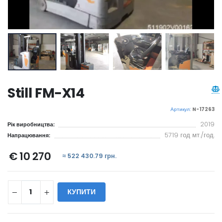
Still FM-X14
Артикул:
N-17263
2019
Рік виробництва:
5719 год мт./год.
Напрацювання:
€ 10 270
≈ 522 430.79 грн.
КУПИТИ
WILL_SHARE: