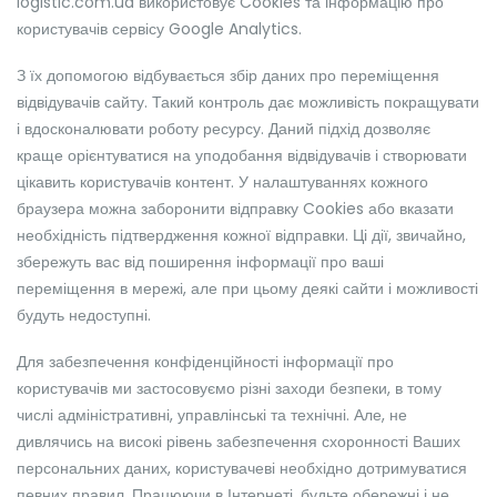
logistic.com.ua використовує Cookies та інформацію про
користувачів сервісу Google Analytics.
З їх допомогою відбувається збір даних про переміщення
відвідувачів сайту. Такий контроль дає можливість покращувати
і вдосконалювати роботу ресурсу. Даний підхід дозволяє
краще орієнтуватися на уподобання відвідувачів і створювати
цікавить користувачів контент. У налаштуваннях кожного
браузера можна заборонити відправку Cookies або вказати
необхідність підтвердження кожної відправки. Ці дії, звичайно,
збережуть вас від поширення інформації про ваші
переміщення в мережі, але при цьому деякі сайти і можливості
будуть недоступні.
Для забезпечення конфіденційності інформації про
користувачів ми застосовуємо різні заходи безпеки, в тому
числі адміністративні, управлінські та технічні. Але, не
дивлячись на високі рівень забезпечення схоронності Ваших
персональних даних, користувачеві необхідно дотримуватися
певних правил. Працюючи в Інтернеті, будьте обережні і не