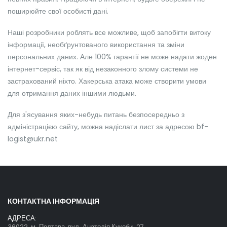
поширюйте свої особисті дані.
Наші розробники роблять все можливе, щоб запобігти витоку
інформації, необґрунтованого використання та зміни
персональних даних. Але 100% гарантії не може надати жоден
інтернет-сервіс, так як від незаконного злому системи не
застрахований ніхто. Хакерська атака може створити умови
для отримання даних іншими людьми.
Для з'ясування яких-небудь питань безпосередньо з
адміністрацією сайту, можна надіслати лист за адресою bf-
logist@ukr.net
КОНТАКТНА ІНФОРМАЦІЯ
АДРЕСА:
36022, м. Полтава, вул. Анатолія Кукоби, 27