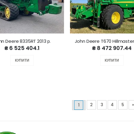
hn Deere 8335RT 2013 р.
John Deere T670 Hillmaster 
₴ 6 525 404.1
₴ 8 472 907.44
КУПИТИ
КУПИТИ
2
3
4
5
1