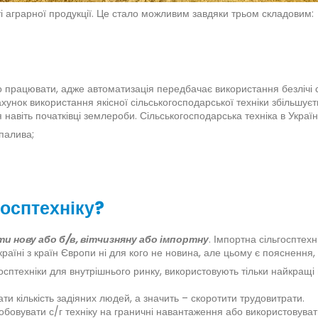
рті аграрної продукції. Це стало можливим завдяки трьом складовим:
но працювати, адже автоматизація передбачає використання безлічі с
хунок використання якісної сільськогосподарської техніки збільшуєть
 навіть початківці землероби. Сільськогосподарська техніка в Укра
палива;
госптехніку?
и нову або б/в, вітчизняну або імпортну
. Імпортна сільгосптехн
країні з країн Європи ні для кого не новина, але цьому є пояснення,
госптехніки для внутрішнього ринку, використовують тільки найкращі
ати кількість задіяних людей, а значить – скоротити трудовитрати.
обовувати с/г техніку на граничні навантаження або використовувати