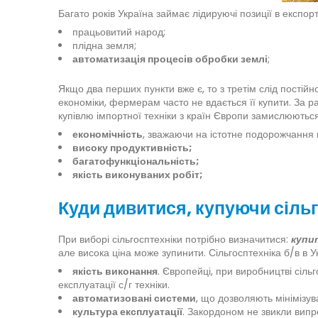
Багато років Україна займає лідируючі позиції в експо
працьовитий народ;
плідна земля;
автоматизація процесів обробки землі
;
Якщо два перших пункти вже є, то з третім слід постій
економіки, фермерам часто не вдається її купити. За ра
купівлю імпортної техніки з країн Європи замислюються
економічність
, зважаючи на істотне подорожчання 
високу продуктивність;
багатофункціональність;
якість виконуваних робіт;
Куди дивитися, купуючи сіль
При виборі сільгосптехніки потрібно визначитися:
купит
але висока ціна може зупинити. Сільгосптехніка б/в в У
якість виконання
. Європейці, при виробництві сіль
експлуатації с/г техніки.
автоматизовані системи
, що дозволяють мінімізув
культура експлуатації
. Закордоном не звикли випр