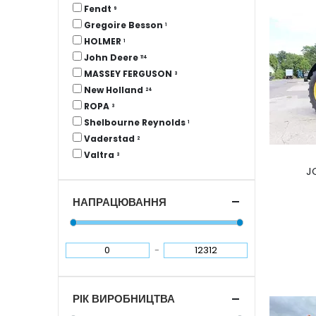
Fendt
9
Gregoire Besson
1
HOLMER
1
John Deere
114
MASSEY FERGUSON
3
New Holland
24
ROPA
3
Shelbourne Reynolds
1
Vaderstad
2
Valtra
3
J
НАПРАЦЮВАННЯ
-
РІК ВИРОБНИЦТВА