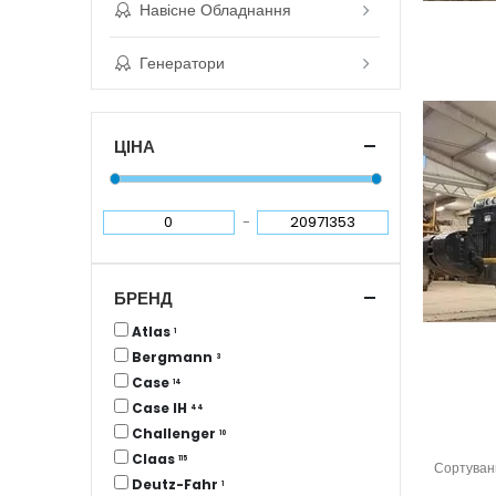
Навісне Обладнання
Генератори
ЦІНА
-
БРЕНД
Atlas
1
Bergmann
3
Case
14
Case IH
44
Challenger
10
Claas
115
Сортуван
Deutz-Fahr
1