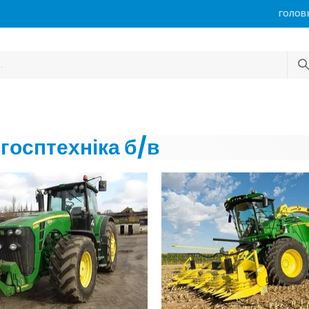
ГОЛОВ
госптехніка б/в