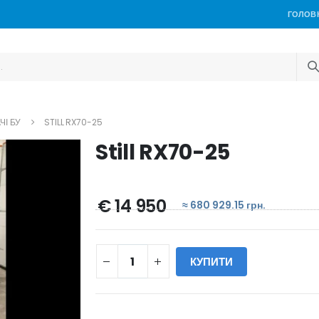
ГОЛОВ
ЧІ БУ
STILL RX70-25
Still RX70-25
€ 14 950
≈ 680 929.15 грн.
КУПИТИ
WILL_SHARE: