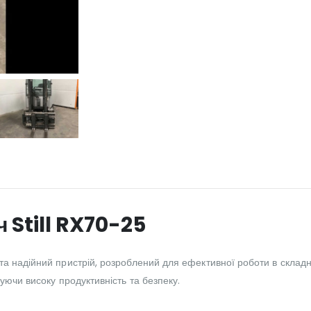
 Still RX70-25
а надійний пристрій, розроблений для ефективної роботи в складн
уючи високу продуктивність та безпеку.