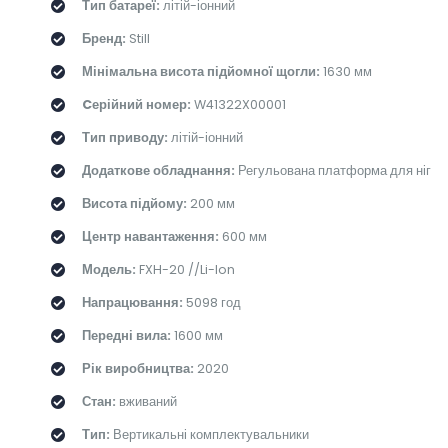
Тип батареї:
літій-іонний
Бренд:
Still
Мінімальна висота підйомної щогли:
1630 мм
Cерійний номер:
W41322X00001
Тип приводу:
літій-іонний
Додаткове обладнання:
Регульована платформа для ніг
Висота підйому:
200 мм
Центр навантаження:
600 мм
Модель:
FXH-20 //Li-Ion
Напрацювання:
5098 год
Передні вила:
1600 мм
Рік виробництва:
2020
Стан:
вживаний
Тип:
Вертикальні комплектувальники