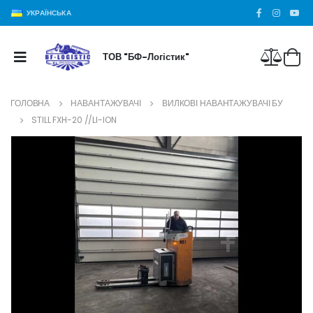
УКРАЇНСЬКА
ТОВ "БФ-Логістик"
ГОЛОВНА
НАВАНТАЖУВАЧІ
ВИЛКОВІ НАВАНТАЖУВАЧІ БУ
STILL FXH-20 //LI-ION