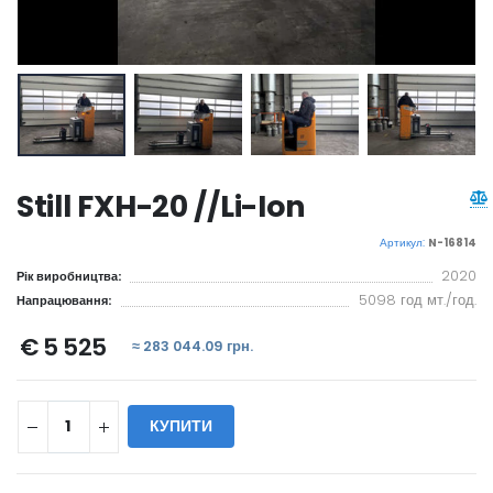
Still FXH-20 //Li-Ion
Артикул:
N-16814
2020
Рік виробництва:
5098 год мт./год.
Напрацювання:
€ 5 525
≈ 283 044.09 грн.
КУПИТИ
WILL_SHARE: