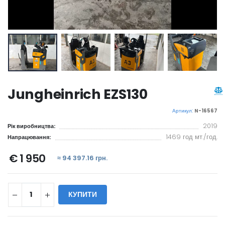
Jungheinrich EZS130
Артикул:
N-16567
2019
Рік виробництва:
1469 год мт./год.
Напрацювання:
€ 1 950
≈ 94 397.16 грн.
КУПИТИ
WILL_SHARE: