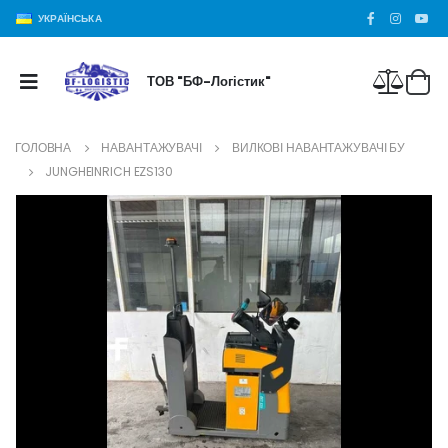
УКРАЇНСЬКА
ТОВ "БФ-Логістик"
ГОЛОВНА
НАВАНТАЖУВАЧІ
ВИЛКОВІ НАВАНТАЖУВАЧІ БУ
JUNGHEINRICH EZS130