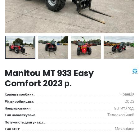
Manitou MT 933 Easy
Comfort 2023 р.
Франція
Країна виробник:
2023
Рік виробництва:
93 мт./год.
Напрацювання:
Телескопічний
Тип наватажувача:
75
Потужність двигуна к.с. :
Механічна
Тип КПП: