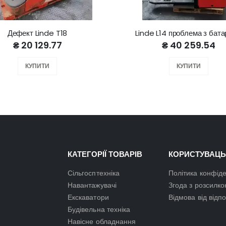
Дефект Linde T18
Linde L14 проблема з бат
₴ 20 129.77
₴ 40 259.54
КУПИТИ
КУПИТИ
КАТЕГОРІЇ ТОВАРІВ
КОРИСТУВАЦЬ
Сільгосптехніка
Політика конфіде
Навантажувачі
Згода з розсилк
Екскаватори
Відмова від відп
Будівельна техніка
Навісне обладнання