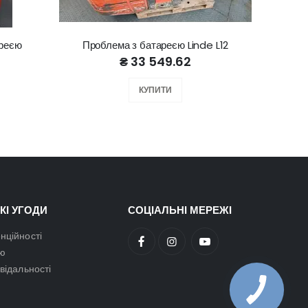
ареєю
Проблема з батареєю Linde L12
Lin
₴ 33 549.62
КУПИТИ
КІ УГОДИ
СОЦІАЛЬНІ МЕРЕЖІ
нційності
ою
овідальності