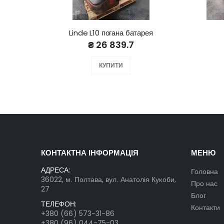
Linde L10 погана батарея
₴ 26 839.7
КУПИТИ
КОНТАКТНА ІНФОРМАЦІЯ
МЕНЮ
АДРЕСА:
Головна
36022, м. Полтава, вул. Анатолія Кукоби,
Про нас
27
Блог
ТЕЛЕФОН:
Контакти
+380 (66) 573-31-86
+380 (96) 044-75-03