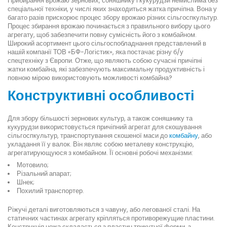
Прибирання врожаю зернових, соняшнику і кукурудзи немислима без
спеціальної техніки, у числі яких знаходиться жатка причіпна. Вона у
багато разів прискорює процес збору врожаю різних сільгоспкультур.
Процес збирання врожаю починається з правильного вибору цього
агрегату, щоб забезпечити повну сумісність його з комбайном.
Широкий асортимент цього сільгоспобладнання представлений в
нашій компанії ТОВ «БФ-Логістик», яка постачає різну б/у
спецтехніку з Європи. Отже, що являють собою сучасні причіпні
жатки комбайна, які забезпечують максимальну продуктивність і
повною мірою використовують можливості комбайна?
Конструктивні особливості
Для збору більшості зернових культур, а також соняшнику та
кукурудзи використовується причіпний агрегат для скошування
сільгоспкультур, транспортування скошеної маси до
комбайну
, або
укладання її у валок. Він являє собою металеву конструкцію,
агрегатирующуюся з комбайном. Її основні робочі механізми:
Мотовило;
Різальний апарат;
Шнек;
Похилий транспортер.
Ріжучі деталі виготовляються з чавуну, або легованої сталі. На
статичних частинах агрегату кріпляться противорежущие пластини.
Конструкція ножа складається з пластин трикутної форми, з