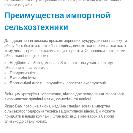
сроком службы.
Преимущества импортной
сельхозтехники
Для досягнення високих врожаїв зернових, кукурудзи і соняшнику та
збору його без втрат потрібна надійна, високотехнологічна техніка, в
тому числі і причіпні скашивающие агрегати. Основними критеріями
збиральної спецтехніки є:
Надійність – безвідмовна робота протягом усього періоду
збирання різних культур;
Продуктивність;
Економічність;
Ергономічні якості – зручність і простота експлуатації.
Всім цим критеріям, безперечно, відповідає обладнання імпортного
виробництва: причіпні жатки, самохідні та навісні.
Якщо Вам потрібна якісна, надійна спеціалізована імпортна
сільськогосподарська техніка за доступною ціною, Ви можете
придбати в нашій компанії. Стан всіх видів жниварок з Європи
близько до стану нових.