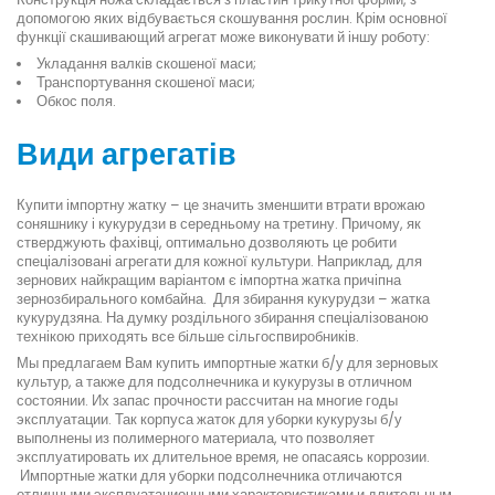
допомогою яких відбувається скошування рослин. Крім основної
функції скашивающий агрегат може виконувати й іншу роботу:
Укладання валків скошеної маси;
Транспортування скошеної маси;
Обкос поля.
Види агрегатів
Купити імпортну жатку – це значить зменшити втрати врожаю
соняшнику і кукурудзи в середньому на третину. Причому, як
стверджують фахівці, оптимально дозволяють це робити
спеціалізовані агрегати для кожної культури. Наприклад, для
зернових найкращим варіантом є імпортна жатка причіпна
зернозбирального комбайна. Для збирання кукурудзи – жатка
кукурудзяна. На думку роздільного збирання спеціалізованою
технікою приходять все більше сільгоспвиробників.
Мы предлагаем Вам купить импортные жатки б/у для зерновых
культур, а также для подсолнечника и кукурузы в отличном
состоянии. Их запас прочности рассчитан на многие годы
эксплуатации. Так корпуса жаток для уборки кукурузы б/у
выполнены из полимерного материала, что позволяет
эксплуатировать их длительное время, не опасаясь коррозии.
Импортные жатки для уборки подсолнечника отличаются
отличными эксплуатационными характеристиками и длительным