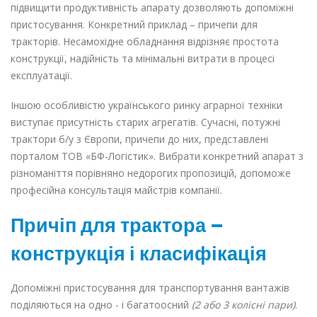
підвищити продуктивність апарату дозволяють допоміжні
пристосування. Конкретний приклад – причепи для
тракторів. Несамохідне обладнання відрізняє простота
конструкції, надійність та мінімальні витрати в процесі
експлуатації.
Іншою особливістю українського ринку аграрної техніки
виступає присутність старих агрегатів. Сучасні,
потужні
трактори б/у з Європи
, причепи до них, представлені
порталом ТОВ «БФ-Логістик». Вибрати конкретний апарат з
різноманіття порівняно недорогих пропозицій, допоможе
професійна консультація майстрів компанії.
Причіп для трактора –
конструкція і класифікація
Допоміжні пристосування для транспортування вантажів
поділяються на одно - і багатоосний
(2 або 3 колісні пари)
.