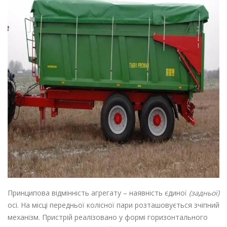
Принципова відмінність агрегату – наявність єдиної
(задньої)
осі. На місці передньої колісної пари розташовується зчіпний
механізм. Пристрій реалізовано у формі горизонтального