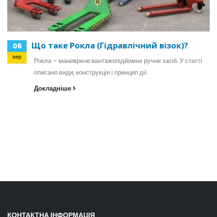
Що таке Рокла (Гідравлічний візок)?
06
вер
Рокла – маневрене вантажопідйомне ручне засіб. У статті
описано види, конструкція і принцип дії.
Докладніше
КОНТАКТНА ІНФОРМАЦІЯ