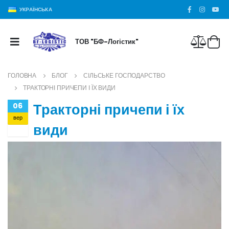
УКРАЇНСЬКА
ТОВ "БФ-Логістик"
ГОЛОВНА
БЛОГ
СІЛЬСЬКЕ ГОСПОДАРСТВО
ТРАКТОРНІ ПРИЧЕПИ І ЇХ ВИДИ
Тракторні причепи і їх
06
вер
види