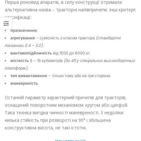
Перша різновид апаратів, в силу конструкції отримала
альтернативна назва – тракторні напівпричепи. Інші критерії
класифікації:
призначення
;
агрегування
– сумісність з класом трактора
(стандартні
показники 0.4 – 3.0)
;
вантажопідйомність
від 1500 до 6000 кг;
місткість
6 – 16 кубометрів
(до 45 у спеціальних высокобортных
платформ)
;
тип вивантаження
– тільки тому або на три сторони;
маневреність
.
Останній параметр характерний причепів для тракторів,
оснащений поворотним механізмом: кругом або цапфой.
Така техніка вигідна чинності маневреності. Її недоліки:
низька стійкість при розвороті на 90° і збільшена
конструктивна висота, не такі істотні.