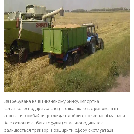
Затребувана на вітчизняному ринку,
імпортна
сільськогосподарська спецтехніка
включає різноманітні
агрегати:
комбайни
, розкидачі добрив, поливальні машини.
Але основною, багатофункціональної одиницею
залишається трактор. Розширити сферу експлуатації,