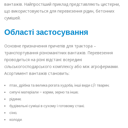
вантажів. Найпростіший приклад представляють цистерни,
що використовуються для перевезення рідин, бетонних
сумішей.
Області застосування
Основне призначення причепів для трактора –
транспортування різноманітних вантажів. Перевезення
проводиться на різні відстані: всередині
сільськогосподарського комплексу або між агрофермами.
Асортимент вантажів становить:
птах, дрібна та велика рогата худоба, інші види с/г тварин;
сипучі матеріали – корми, зерно та інше;
рідини;
будівельні суміші в сухому і готовому стані;
сіно;
колоди.