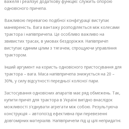
важеля і реалізує додаткову функцію: служить опорою
одновісного причепа.
Важливою перевагою подібної конфігурації виступає
маневреність. Вага вантажу розподіляється між колесами
трактора і напівпричепа. Це особливо важливо на
звивистих трасах, в умовах бездоріжжя. Напівпричіп
виступає єдиним цілим з тягачем, спрощуючи управління
трактором.
Інший аргумент на користь одновісного пристосування для
трактора – вага. Маса напівпричепа знижується на 20 –
30%, у силу відсутності передньої колісної пари.
Застосування одновісних апаратів має ряд обмежень. Так,
купити причіп для трактора в Україні
вигідно внаслідок
можливості з'єднувати агрегати між собою. Результуюча
конструкція – автопоїзд ефективна при перевезенні
довгомірних матеріалів. Напівпричепи під ці цілі непридатні.