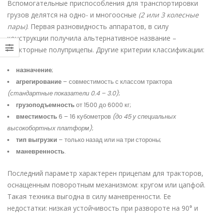
Вспомогательные приспособления для транспортировки
грузов делятся на одно- и многоосные
(2 или 3 колесные
пары)
. Первая разновидность аппаратов, в силу
конструкции получила альтернативное название –
тракторные полуприцепы. Другие критерии классификации:
назначение
;
агрегирование
– совместимость с классом трактора
(стандартные показатели 0.4 – 3.0)
;
грузоподъемность
от 1500 до 6000 кг;
вместимость
6 – 16 кубометров
(до 45 у специальных
высокобортных платформ)
;
тип выгрузки
– только назад или на три стороны;
маневренность
.
Последний параметр характерен прицепам для тракторов,
оснащенным поворотным механизмом: кругом или цапфой.
Такая техника выгодна в силу маневренности. Ее
недостатки: низкая устойчивость при развороте на 90° и