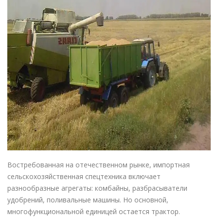
Востребованная на отечественном рынке,
импортная
сельскохозяйственная спецтехника
включает
разнообразные агрегаты:
комбайны
, разбрасыватели
удобрений, поливальные машины. Но основной,
многофункциональной единицей остается трактор.