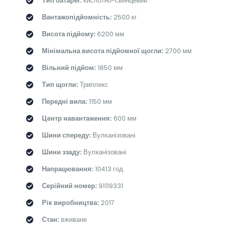
Тип батареї:
кислотно-свинцевий
Вантажопідйомність:
2500 кг
Висота підйому:
6200 мм
Мінімальна висота підйомної щогли:
2700 мм
Вільний підйом:
1850 мм
Тип щогли:
Триплекс
Передні вила:
1150 мм
Центр навантаження:
600 мм
Шини спереду:
Вулканізовані
Шини ззаду:
Вулканізовані
Напрацювання:
10413 год
Серійний номер:
91119331
Рік виробництва:
2017
Стан:
вживане