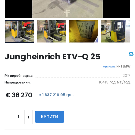
Jungheinrich ETV-Q 25
Артикул:
N-ZLMW
2017
Рік виробництва:
10413 год мт./год.
Напрацювання:
€ 36 270
≈ 1 837 216.95 грн.
КУПИТИ
WILL_SHARE: