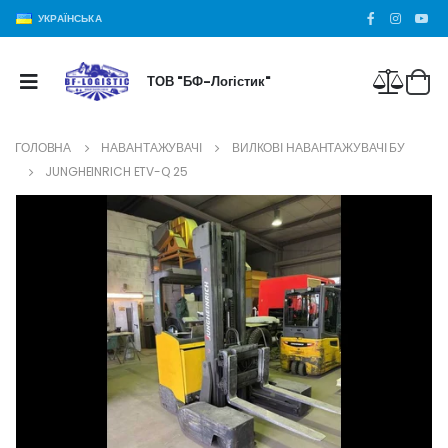
УКРАЇНСЬКА
ТОВ "БФ-Логістик"
ГОЛОВНА
НАВАНТАЖУВАЧІ
ВИЛКОВІ НАВАНТАЖУВАЧІ БУ
JUNGHEINRICH ETV-Q 25