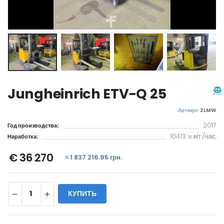
Jungheinrich ETV-Q 25
Артикул:
ZLMW
2017
Год производства:
10413 ч мт./час.
Наработка:
€ 36 270
≈ 1 837 216.95 грн.
КУПИТЬ
WILL_SHARE: