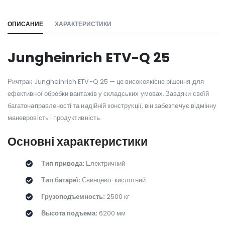
ОПИСАНИЕ
ХАРАКТЕРИСТИКИ
Jungheinrich ETV-Q 25
Ричтрак Jungheinrich ETV-Q 25 — це високоякісне рішення для
ефективної обробки вантажів у складських умовах. Завдяки своїй
багатонаправленості та надійній конструкції, він забезпечує відмінну
маневровість і продуктивність.
Основні характеристики
Тип привода:
Електричний
Тип батареї:
Свинцево-кислотний
Грузоподъемность:
2500 кг
Высота подъема:
6200 мм