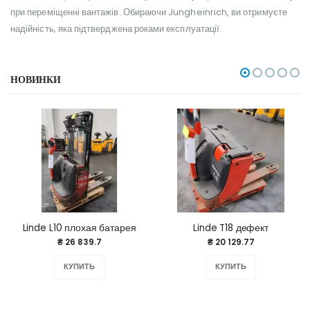
при переміщенні вантажів. Обираючи Jungheinrich, ви отримуєте
надійність, яка підтверджена роками експлуатації.
НОВИНКИ
Linde L10 плохая батарея
Linde T18 дефект
₴ 26 839.7
₴ 20 129.77
КУПИТЬ
КУПИТЬ