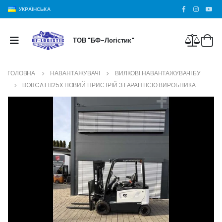
УКРАЇНСЬКА
ТОВ "БФ-Логістик"
ГОЛОВНА
НАВАНТАЖУВАЧІ
ВИЛКОВІ НАВАНТАЖУВАЧІ БУ
BOBCAT B25X НОВИЙ ПРИСТРІЙ З ГАРАНТІЄЮ ВИРОБНИКА