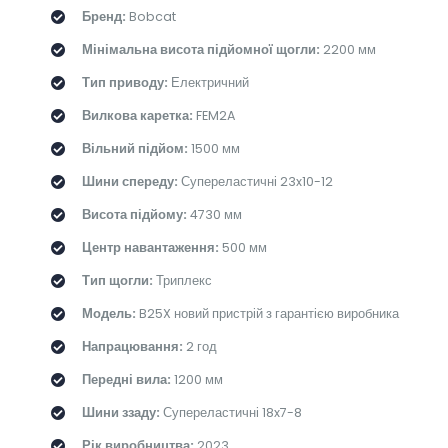
Бренд:
Bobcat
Мінімальна висота підйомної щогли:
2200 мм
Тип приводу:
Електричний
Вилкова каретка:
FEM2A
Вільний підйом:
1500 мм
Шини спереду:
Супереластичні 23x10-12
Висота підйому:
4730 мм
Центр навантаження:
500 мм
Тип щогли:
Триплекс
Модель:
B25X новий пристрій з гарантією виробника
Напрацювання:
2 год
Передні вила:
1200 мм
Шини ззаду:
Супереластичні 18x7-8
Рік виробництва:
2023