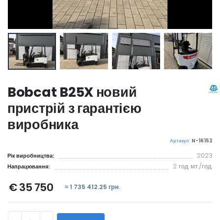
Bobcat B25X новий
пристрій з гарантією
виробника
Артикул:
N-16152
2023
Рік виробництва:
2 год мт./год.
Напрацювання:
€ 35 750
≈ 1 735 412.25 грн.