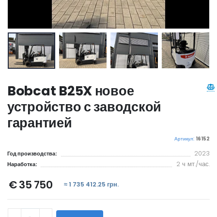
Bobcat B25X новое
устройство с заводской
гарантией
Артикул:
16152
2023
Год производства:
2 ч мт./час.
Наработка:
€ 35 750
≈ 1 735 412.25 грн.