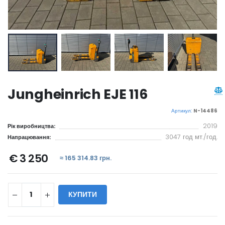
Jungheinrich EJE 116
Артикул:
N-14486
2019
Рік виробництва:
3047 год мт./год.
Напрацювання:
€ 3 250
≈ 165 314.83 грн.
КУПИТИ
WILL_SHARE: