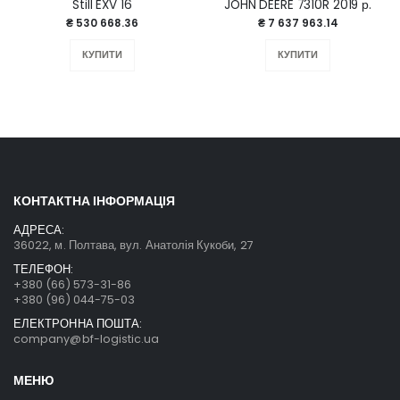
Still EXV 16
JOHN DEERE 7310R 2019 р.
₴ 530 668.36
₴ 7 637 963.14
КУПИТИ
КУПИТИ
КОНТАКТНА ІНФОРМАЦІЯ
АДРЕСА:
36022, м. Полтава, вул. Анатолія Кукоби, 27
ТЕЛЕФОН:
+380 (66) 573-31-86
+380 (96) 044-75-03
ЕЛЕКТРОННА ПОШТА:
company@bf-logistic.ua
МЕНЮ