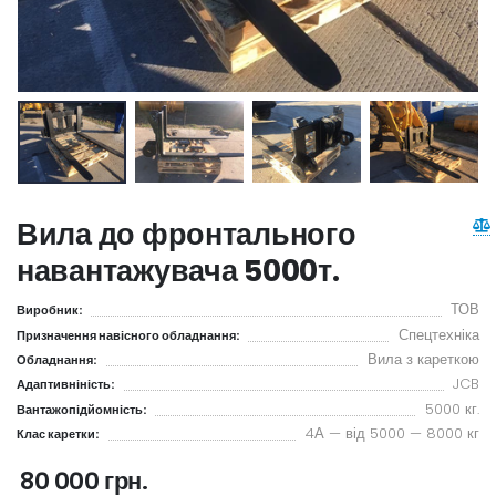
Вила до фронтального
навантажувача 5000т.
ТОВ
Виробник:
Спецтехніка
Призначення навісного обладнання:
Вила з кареткою
Обладнання:
JCB
Адаптивніність:
5000 кг.
Вантажопідйомність:
4А — від 5000 — 8000 кг
Клас каретки:
80 000 грн.