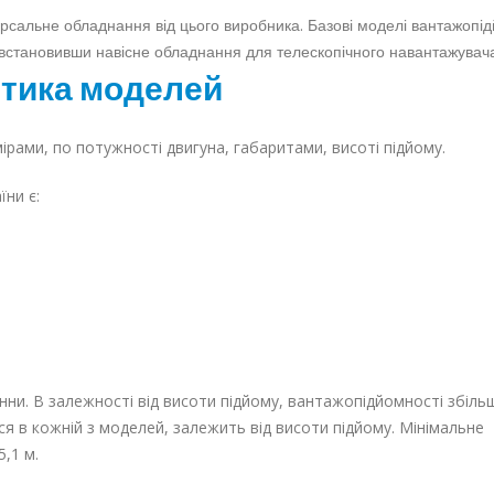
ерсальне обладнання від цього виробника. Базові моделі вантажопі
, встановивши навісне обладнання для телескопічного навантажувач
стика моделей
рами, по потужності двигуна, габаритами, висоті підйому.
їни є:
ни. В залежності від висоти підйому, вантажопідйомності збіль
ься в кожній з моделей, залежить від висоти підйому. Мінімальне
,1 м.