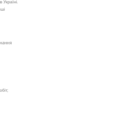
в Україні
.
нші
днання
біт;