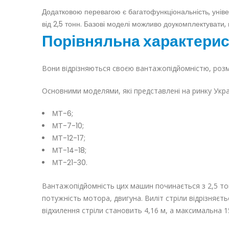
Додатковою перевагою є багатофункціональність, унів
від 2,5 тонн. Базові моделі можливо доукомплектувати
Порівняльна характери
Вони відрізняються своєю вантажопідйомністю, розмі
Основними моделями, які представлені на ринку Укра
МТ-6;
МТ-7-10;
МТ-12-17;
МТ-14-18;
МТ-21-30.
Вантажопідйомність цих машин починається з 2,5 тон
потужність мотора, двигуна. Виліт стріли відрізняєт
відхилення стріли становить 4,16 м, а максимальна 15