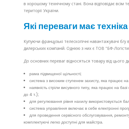
в хорошому технічному стані. Вона відповідає всім 
території України.
Які переваги має технік
Купуючи французькі телескопічні навантажувачі б/у 
дилерських компаній. Однією з них є ТОВ "БФ-Логісти
До основних переваг відносяться товару від цього д
рама підвищеної щільності;
система з високим ступенем захисту, яка працює на 
наявність стріли висувного типу, яка працює на базі
до 4 т.);
для регулювання рівня нахилу використовується ба
система управління включає в себе електронні прог
для проведення сервісного обслуговування, ремонту
комплектуючі легко доступні для майстра.