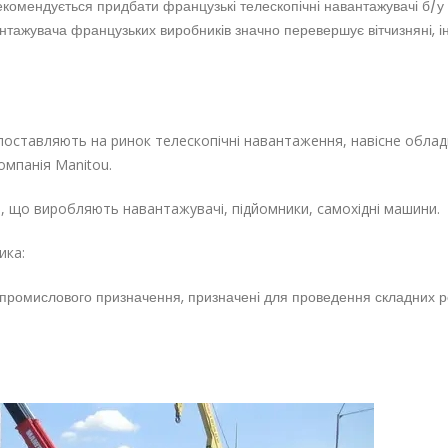
 рекомендується
придбати французькі телескопічні навантажувачі б/у 
антажувача французьких виробників значно перевершує вітчизняні, і
і поставляють на ринок телескопічні навантаження, навісне обла
омпанія Manitou.
й, що виробляють
навантажувачі
, підйомники, самохідні машини.
ика:
і промислового призначення, призначені для проведення складних ро