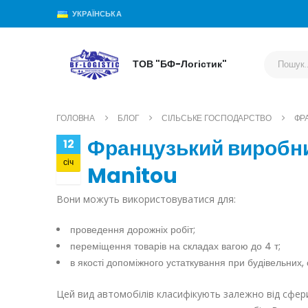
УКРАЇНСЬКА
ТОВ "БФ-Логістик"
ГОЛОВНА
БЛОГ
СІЛЬСЬКЕ ГОСПОДАРСТВО
ФР
Французький виробни
12
січ
Manitou
Вони можуть використовуватися для:
проведення дорожніх робіт;
переміщення товарів на складах вагою до 4 т;
в якості допоміжного устаткування при будівельних,
Цей вид автомобілів класифікують залежно від сфери