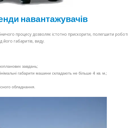
енди навантажувачів
ничого процесу дозволяє істотно прискорити, полегшити робот
 його габаритів, виду.
знопланових завдань;
інімальні габарити машини складають не більше 4 кв. м.;
існого обладнання.