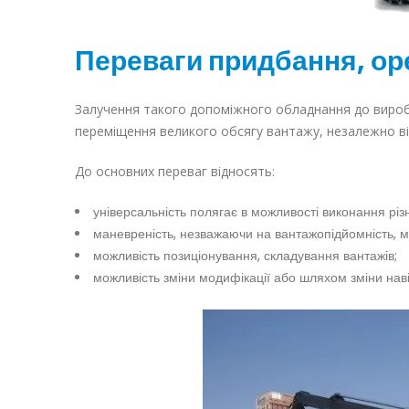
Переваги придбання, ор
Залучення такого допоміжного обладнання до вироб
переміщення великого обсягу вантажу, незалежно від
До основних переваг відносять:
універсальність полягає в можливості виконання рі
маневреність, незважаючи на вантажопідйомність, м
можливість позиціонування, складування вантажів;
можливість зміни модифікації або шляхом зміни нав