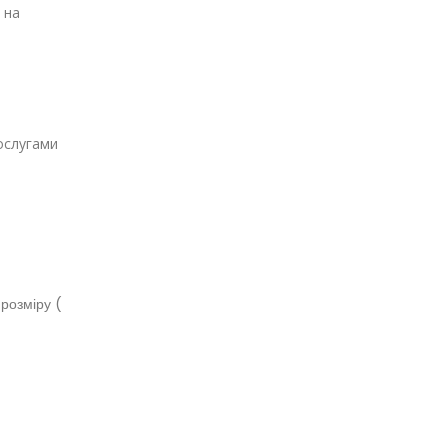
 на
ослугами
 розміру (