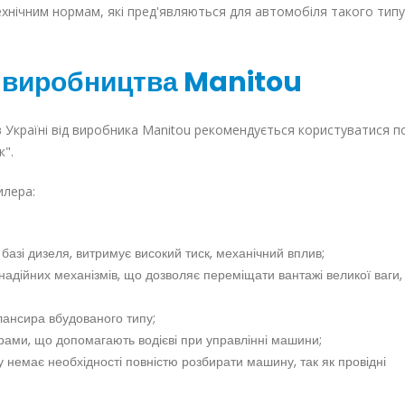
технічним нормам, які пред'являються для автомобіля такого типу
а виробництва Manitou
в Україні від виробника Manitou рекомендується користуватися п
к".
илера:
базі дизеля, витримує високий тиск, механічний вплив;
 надійних механізмів, що дозволяє переміщати вантажі великої ваги,
лансира вбудованого типу;
рами, що допомагають водієві при управлінні машини;
 немає необхідності повністю розбирати машину, так як провідні