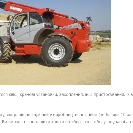
я ківш, кранові установки, захоплення, інші пристосування. Їх в
, якщо він не задіяний у виробництві постійно (не більше 10 разі
к Ви зможете заощадити кошти на зберіганні, обслуговуванні ав