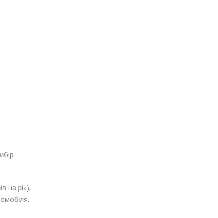
ибір
в на рік),
томобіля.