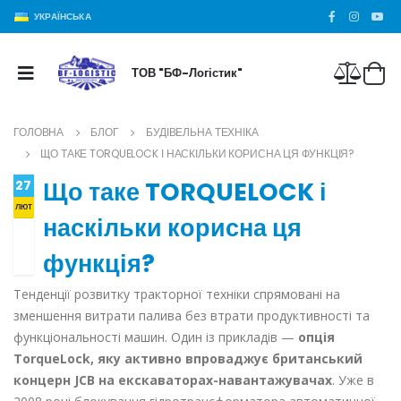
УКРАЇНСЬКА
ТОВ "БФ-Логістик"
ГОЛОВНА
БЛОГ
БУДІВЕЛЬНА ТЕХНІКА
ЩО ТАКЕ TORQUELOCK І НАСКІЛЬКИ КОРИСНА ЦЯ ФУНКЦІЯ?
Що таке TORQUELOCK і
27
лют
наскільки корисна ця
функція?
Тенденції розвитку тракторної техніки спрямовані на
зменшення витрати палива без втрати продуктивності та
функціональності машин. Один із прикладів —
опція
TorqueLock, яку активно впроваджує британський
концерн JCB на екскаваторах-навантажувачах
. Уже в