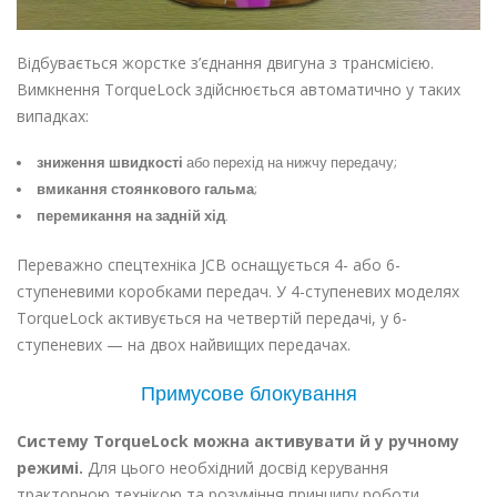
Відбувається жорстке з’єднання двигуна з трансмісією.
Вимкнення TorqueLock здійснюється автоматично у таких
випадках:
зниження швидкості
або перехід на нижчу передачу;
вмикання стоянкового гальма
;
перемикання на задній хід
.
Переважно спецтехніка JCB оснащується 4- або 6-
ступеневими коробками передач. У 4-ступеневих моделях
TorqueLock активується на четвертій передачі, у 6-
ступеневих — на двох найвищих передачах.
Примусове блокування
Систему TorqueLock можна активувати й у ручному
режимі.
Для цього необхідний досвід керування
тракторною технікою
та розуміння принципу роботи