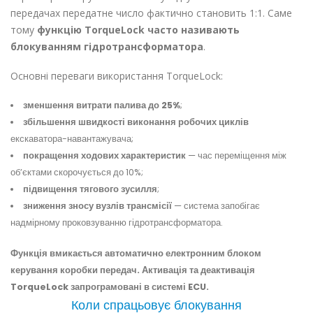
передачах передатне число фактично становить 1:1. Саме
тому
функцію TorqueLock часто називають
блокуванням гідротрансформатора
.
Основні переваги використання TorqueLock:
зменшення витрати палива до 25%
;
збільшення швидкості виконання робочих циклів
екскаватора-навантажувача;
покращення ходових характеристик
— час переміщення між
об’єктами скорочується до 10%;
підвищення тягового зусилля
;
зниження зносу вузлів трансмісії
— система запобігає
надмірному проковзуванню гідротрансформатора.
Функція вмикається автоматично електронним блоком
керування коробки передач. Активація та деактивація
TorqueLock запрограмовані в системі ECU.
Коли спрацьовує блокування