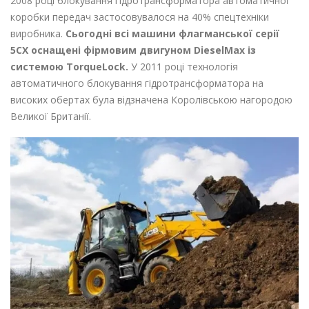
2008 році блокування гідротрансформатора автоматичної
коробки передач застосовувалося на 40% спецтехніки
виробника.
Сьогодні всі машини флагманської серії
5CX оснащені фірмовим двигуном DieselMax із
системою TorqueLock.
У 2011 році технологія
автоматичного блокування гідротрансформатора на
високих обертах була відзначена Королівською нагородою
Великої Британії.