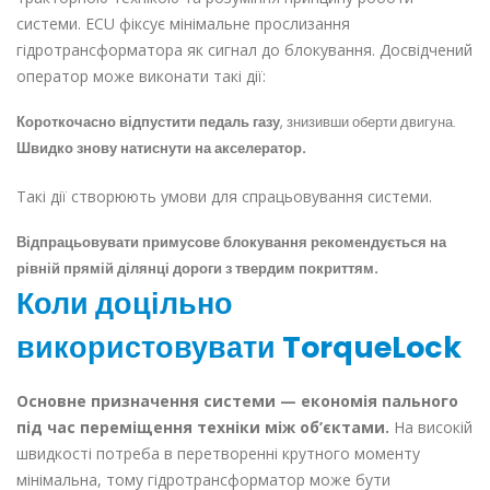
системи. ECU фіксує мінімальне прослизання
гідротрансформатора як сигнал до блокування. Досвідчений
оператор може виконати такі дії:
Короткочасно відпустити педаль газу
, знизивши оберти двигуна.
Швидко знову натиснути на акселератор.
Такі дії створюють умови для спрацьовування системи.
Відпрацьовувати примусове блокування рекомендується на
рівній прямій ділянці дороги з твердим покриттям.
Коли доцільно
використовувати TorqueLock
Основне призначення системи — економія пального
під час переміщення техніки між об’єктами.
На високій
швидкості потреба в перетворенні крутного моменту
мінімальна, тому гідротрансформатор може бути