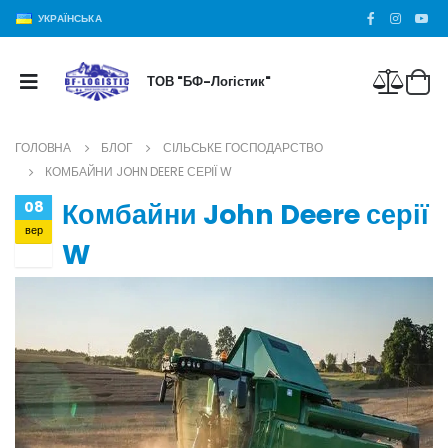
УКРАЇНСЬКА
ТОВ "БФ-Логістик"
ГОЛОВНА
БЛОГ
СІЛЬСЬКЕ ГОСПОДАРСТВО
КОМБАЙНИ JOHN DEERE СЕРІЇ W
Комбайни John Deere серії
08
вер
W