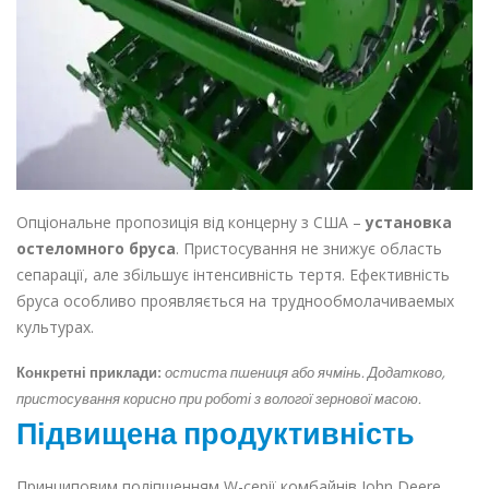
Опціональне пропозиція від концерну з США –
установка
остеломного бруса
. Пристосування не знижує область
сепарації, але збільшує інтенсивність тертя. Ефективність
бруса особливо проявляється на труднообмолачиваемых
культурах.
Конкретні приклади:
остиста пшениця або ячмінь. Додатково,
пристосування корисно при роботі з вологої зернової масою.
Підвищена продуктивність
Принциповим поліпшенням W-серії комбайнів John Deere