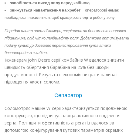
запобігається викид пилу перед кабіною
;
знижується навантаження на хребет
– операторові немає
необхідності нахилятися, щоб краще розгледіти робочу зону.
Передня плита похилої камери, закріплена за допомогою опорного
підшипника, слід чітко ландшафту поля. Додатково оптимізувати
подачу культур дозволяє перенастроювання кута атаки
безпосередньо з кабіни.
Інженерам John Deere серії комбайнів W вдалося знизити
швидкість обертання барабана на 25% без шкоди
продуктивності. Результат: економія витрати палива і
підвищення якості соломи.
Сепаратор
Соломотряс машин W-серії характеризується подовженою
конструкцією, що підвищує площа активного відділення
зерна. Поліпшити ефективність агрегатів вдалося за
допомогою конфігурування кутових параметрів окремих