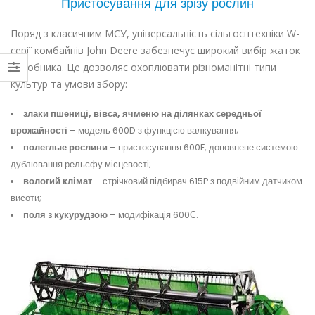
Пристосування для зрізу рослин
Поряд з класичним МСУ, універсальність сільгосптехніки W-
серії комбайнів John Deere забезпечує широкий вибір жаток
виробника. Це дозволяє охоплювати різноманітні типи
культур та умови збору:
злаки пшениці, вівса, ячменю на ділянках середньої
врожайності
– модель 600D з функцією валкування;
полеглые рослини
– пристосування 600F, доповнене системою
дублювання рельєфу місцевості;
вологий клімат
– стрічковий підбирач 615P з подвійним датчиком
висоти;
поля з кукурудзою
– модифікація 600С.