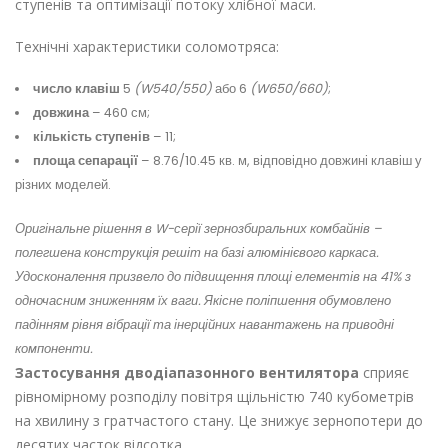
ступенів та оптимізації потоку хлібної маси.
Технічні характеристики соломотряса:
число клавіш
5
(W540/550)
або 6
(W650/660)
;
довжина
– 460 см;
кількість ступенів
– 11;
площа сепарації
– 8.76/10.45 кв. м, відповідно довжині клавіш у
різних моделей.
Оригінальне рішення в W-серії зернозбиральних комбайнів –
полегшена конструкція решіт на базі алюмінієвого каркаса.
Удосконалення призвело до підвищення площі елементів на 41% з
одночасним зниженням їх ваги. Якісне поліпшення обумовлено
падінням рівня вібрації та інерційних навантажень на приводні
компоненти.
Застосування дводіапазонного вентилятора
сприяє
рівномірному розподілу повітря щільністю 740 кубометрів
на хвилину з гратчастого стану. Це знижує зернопотери до
десятих часток відсотка.