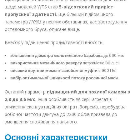
щодо моделей WTS став
5-відсотковий приріст
пропускної здатності
. Ще більший підйом цього
параметра
(10%)
, у певних обставинах, дає застосування
остеломного бруса, описане вище.
Внесок у підвищення продуктивності вносять:
збільшення діаметра молотильного барабана
до 660 мм;
використання механічного реверсу
потужністю 80 л. с;
високий крутний момент запобіжної муфти
в 900 Нм;
вибір оптимальної швидкості потоку рослинної маси
.
Останній параметр
підвищений для похилої камери з
2.8 до 3.6 м/с
. Інша особливість W-серії агрегатів –
зниження експлуатаційних витрат. Зокрема, перебудова
робочої частоти двигуна до 2200 об/хв призвела до
зменшення споживання пального.
Основні характеристики