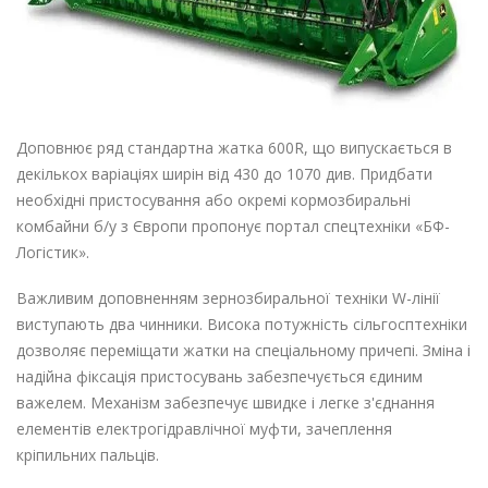
Доповнює ряд стандартна жатка 600R, що випускається в
декількох варіаціях ширін від 430 до 1070 див. Придбати
необхідні пристосування або окремі
кормозбиральні
комбайни б/у з Європи
пропонує портал спецтехніки «БФ-
Логістик».
Важливим доповненням зернозбиральної техніки W-лінії
виступають два чинники. Висока потужність сільгосптехніки
дозволяє переміщати жатки на спеціальному причепі. Зміна і
надійна фіксація пристосувань забезпечується єдиним
важелем. Механізм забезпечує швидке і легке з'єднання
елементів електрогідравлічної муфти, зачеплення
кріпильних пальців.