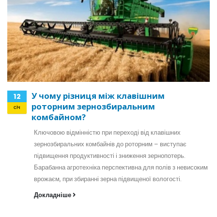
У чому різниця між клавішним
12
роторним зернозбиральним
січ
комбайном?
Ключовою відмінністю при переході від клавішних
зернозбиральних комбайнів до роторним – виступає
підвищення продуктивності і зниження зернопотерь.
Барабанна агротехніка перспективна для полів з невисоким
врожаєм, при збиранні зерна підвищеної вологості.
Докладніше