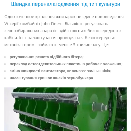
Швидка переналагодження під тип культури
Одноточечное кріплення жниварок не єдине нововведення
W-серії комбайнів John Deere. Більшість регулювань
зернозбиральних апаратів здійснюються безпосередньо з
кабіни. Інші налаштування проводяться безпосередньо
механізатором і займають менше 5 хвилин часу. Це:
регулювання решета відбійного бітера;
переклад остеотделительных пластин в робоче положення;
зміна швидкості вентилятора
, не вимагає заміни шківів;
налаштування кришок шнеків зернобункера.