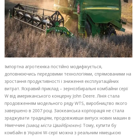
Імпортна агротехніка
постійно модифікується,
доповнюючись передовими технологіями, спрямованими на
зростання продуктивності і зниження експлуатаційних
витрат. Яскравий приклад – зернозбиральні комбайни серії
W від американського концерну John Deere. Лінія стала
продовженням модельного ряду WTS, виробництво якого
завершено в 2007 році. Заокеанська корпорація не стала
зраджувати традиціям, продовживши випуск нових машин в
Німеччині
(завод міста Цвайбрюкен)
. Тому,
купити бу
комбайн в Україні
W-серії можна з реальним німецькою