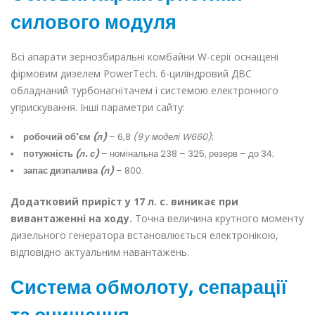
силового модуля
Всі апарати зернозбиральні комбайни W-серії оснащені
фірмовим дизелем PowerTech. 6-циліндровий ДВС
обладнаний турбонагнітачем і системою електронного
уприскування. Інші параметри сайту:
робочий об'єм
(л)
– 6,8
(9 у моделі W660)
;
потужність
(л. с)
– номінальна 238 – 325, резерв – до 34;
запас дизпалива
(л)
– 800.
Додатковий приріст у 17 л. с. виникає при
вивантаженні на ходу.
Точна величина крутного моменту
дизельного генератора встановлюється електронікою,
відповідно актуальним навантажень.
Система обмолоту, сепарації