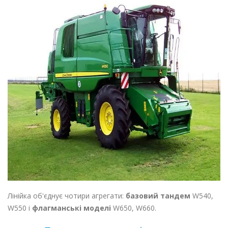
Лінійка об'єднує чотири агрегати:
базовий тандем
W540,
W550 і
флагманські моделі
W650, W660.