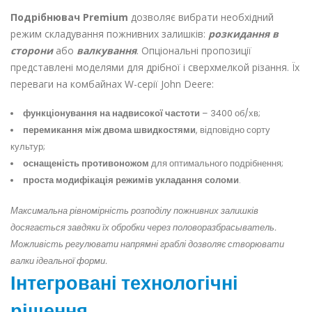
Подрібнювач Premium
дозволяє вибрати необхідний
режим складування пожнивних залишків:
розкидання в
сторони
або
валкування
. Опціональні пропозиції
представлені моделями для дрібної і сверхмелкой різання. Їх
переваги на комбайнах W-серії John Deere:
функціонування на надвисокої частоти
– 3400 об/хв;
перемикання між двома швидкостями
, відповідно сорту
культур;
оснащеність противоножом
для оптимального подрібнення;
проста модифікація режимів укладання соломи
.
Максимальна рівномірність розподілу пожнивних залишків
досягається завдяки їх обробки через половоразбрасыватель.
Можливість регулювати напрямні граблі дозволяє створювати
валки ідеальної форми.
Інтегровані технологічні
рішення