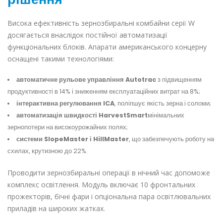
Висока ефективність зернозбиральні комбайни серії W
досягається внаслідок постійної автоматизації
функціональних блоків. Апарати американського концерну
оснащені такими технологіями:
автоматичне рульове управління Autotrac
з підвищенням
продуктивності в 14% і зниженням експлуатаційних витрат на 8%;
інтерактивна регулювання ICA
, поліпшує якість зерна і соломи;
автоматизація швидкості HarvestSmart
мінімальних
зернопотери на високоурожайних полях;
системи SlopeMaster і HillMaster
, що забезпечують роботу на
схилах, крутизною до 22%.
Проводити зернозбиральні операції в нічний час допоможе
комплекс освітлення. Модуль включає 10 фронтальних
прожекторів, бічні фари і опціональна пара освітлювальних
приладів на широких жатках.