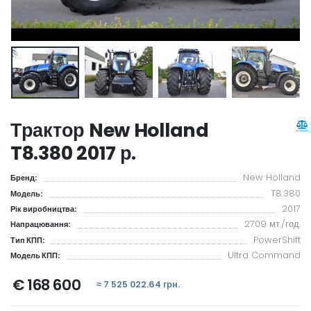
Трактор New Holland
T8.380 2017 р.
New Holland
Бренд:
T8.380
Модель:
2017
Рік виробництва:
2709 мт./год.
Напрацювання:
PowerShift
Тип КПП:
Ultra Command
Модель КПП:
€ 168 600
≈ 7 525 022.64 грн.