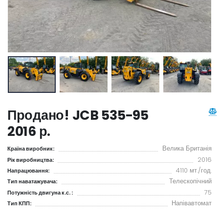
Продано! JCB 535-95
2016 р.
Велика Британія
Країна виробник:
2016
Рік виробництва:
4110 мт./год.
Напрацювання:
Телескопічний
Тип наватажувача:
75
Потужність двигуна к.с. :
Напівавтомат
Тип КПП: