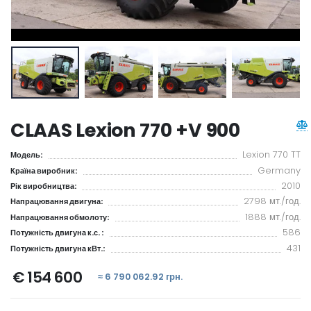
CLAAS Lexion 770 +V 900
Lexion 770 TT
Модель:
Germany
Країна виробник:
2010
Рік виробництва:
2798 мт./год.
Напрацювання двигуна:
1888 мт./год.
Напрацювання обмолоту:
586
Потужність двигуна к.с. :
431
Потужність двигуна кВт.:
€ 154 600
≈ 6 790 062.92 грн.