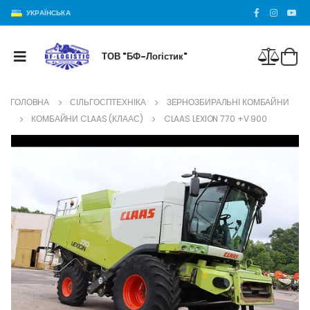
УКРАЇНСЬКА
ТОВ "БФ-Логістик"
ГОЛОВНА
СІЛЬГОСПТЕХНІКА
ЗЕРНОЗБИРАЛЬНІ КОМБАЙНИ
КОМБАЙНИ CLAAS (КЛААС)
CLAAS LEXION 770 +V 900