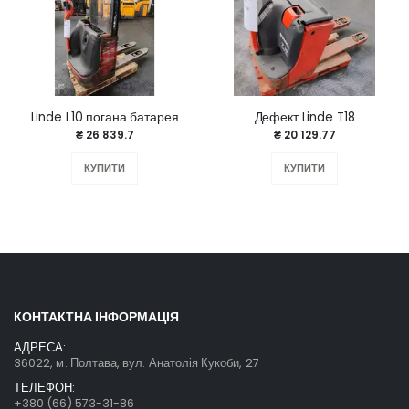
Linde L10 погана батарея
Дефект Linde T18
₴ 26 839.7
₴ 20 129.77
КУПИТИ
КУПИТИ
КОНТАКТНА ІНФОРМАЦІЯ
АДРЕСА:
36022, м. Полтава, вул. Анатолія Кукоби, 27
ТЕЛЕФОН:
+380 (66) 573-31-86