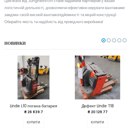
Цей візок від Jungheinrich стане надійним партнером у вашій
логістичній діяльності, дозволяючи ефективно керувати вантажами
завдяки своїй високій вантажопідйомності та міцній конструкції.
Обирайте якість та надійність від провідного виробника!
НОВИНКИ
Linde L10 погана батарея
Дефект Linde T18
₴ 26 839.7
₴ 20 129.77
КУПИТИ
КУПИТИ