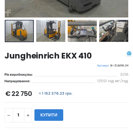
Jungheinrich EKX 410
Артикул:
N-ZLMWJH
2018
Рік виробництва:
13591 год мт./год.
Напрацювання:
€ 22 750
≈ 1 152 376.23 грн.
КУПИТИ
WILL_SHARE: