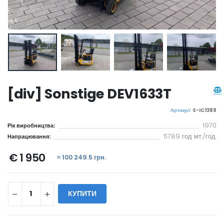
[div] Sonstige DEV1633T
Артикул:
S-IC1389
1970
Рік виробництва:
5789 год мт./год.
Напрацювання:
€ 1 950
≈ 100 249.5 грн.
КУПИТИ
WILL_SHARE: