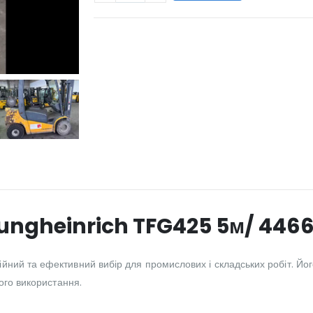
WILL_SHARE:
ungheinrich TFG425 5м/ 4466
ий та ефективний вибір для промислових і складських робіт. Його 
ого використання.