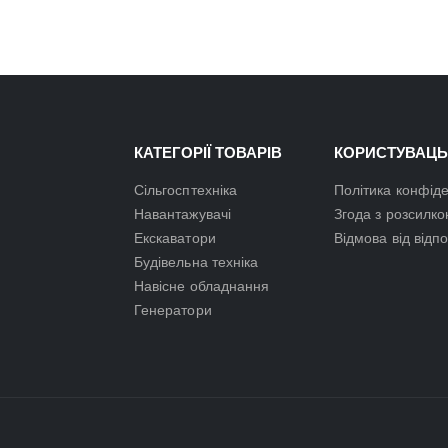
КАТЕГОРІЇ ТОВАРІВ
КОРИСТУВАЦЬ
Сільгосптехніка
Політика конфіде
Навантажувачі
Згода з розсилк
Екскаватори
Відмова від відп
Будівельна техніка
Навісне обладнання
Генератори