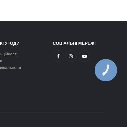
КІ УГОДИ
СОЦІАЛЬНІ МЕРЕЖІ
нційності
ою
овідальності
КНОПКА
ЗВ'ЯЗКУ