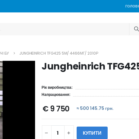
ГОЛОВ
ЧІ БУ
JUNGHEINRICH TFG425 5М/ 4466МГ/ 2010Р
Jungheinrich TFG425
Рік виробництва:
Напрацювання:
€ 9 750
≈ 500 145.75 грн.
КУПИТИ