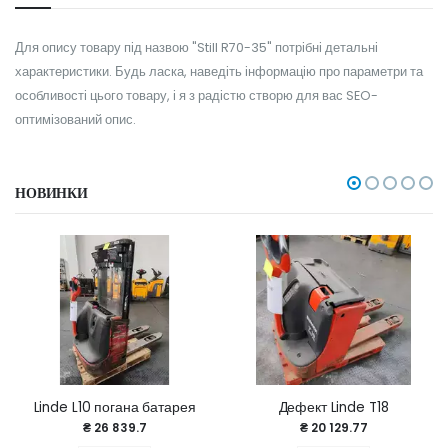
Для опису товару під назвою "Still R70-35" потрібні детальні
характеристики. Будь ласка, наведіть інформацію про параметри та
особливості цього товару, і я з радістю створю для вас SEO-
оптимізований опис.
НОВИНКИ
Linde L10 погана батарея
Дефект Linde T18
₴ 26 839.7
₴ 20 129.77