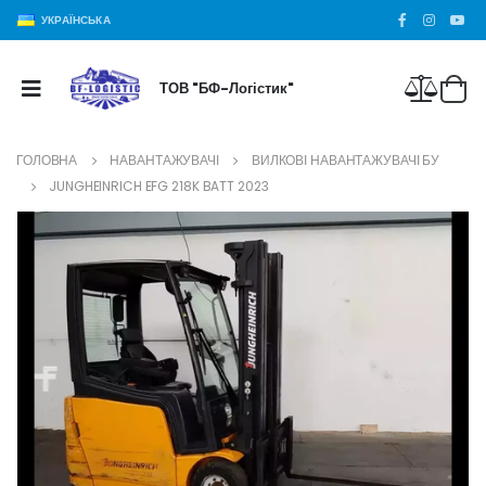
УКРАЇНСЬКА
ТОВ "БФ-Логістик"
ГОЛОВНА
НАВАНТАЖУВАЧІ
ВИЛКОВІ НАВАНТАЖУВАЧІ БУ
JUNGHEINRICH EFG 218K BATT 2023