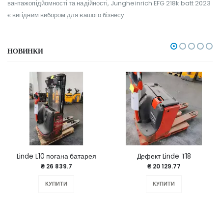
вантажопідйомності та надійності, Jungheinrich EFG 218k batt 2023
є вигідним вибором для вашого бізнесу.
НОВИНКИ
Linde L10 погана батарея
Дефект Linde T18
₴ 26 839.7
₴ 20 129.77
КУПИТИ
КУПИТИ