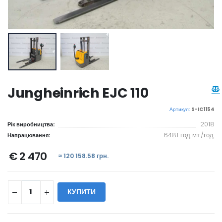
Jungheinrich EJC 110
Артикул:
S-IC1154
2018
Рік виробництва:
6481 год мт./год.
Напрацювання:
€ 2 470
≈ 120 158.58 грн.
КУПИТИ
WILL_SHARE: