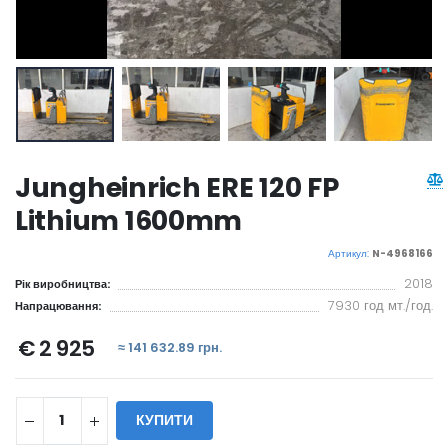
Jungheinrich ERE 120 FP
Lithium 1600mm
Артикул:
N-4968166
2018
Рік виробництва:
7930 год мт./год.
Напрацювання:
€ 2 925
≈ 141 632.89 грн.
КУПИТИ