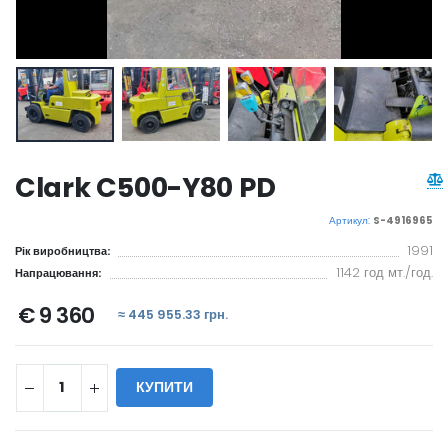
Clark C500-Y80 PD
Артикул:
S-4916965
1991
Рік виробництва:
1142 год мт./год.
Напрацювання:
€ 9 360
≈ 445 955.33 грн.
КУПИТИ
WILL_SHARE: