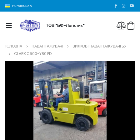
УКРАЇНСЬКА
ТОВ "БФ-Логістик"
ГОЛОВНА
НАВАНТАЖУВАЧІ
ВИЛКОВІ НАВАНТАЖУВАЧІ БУ
CLARK C500-Y80 PD