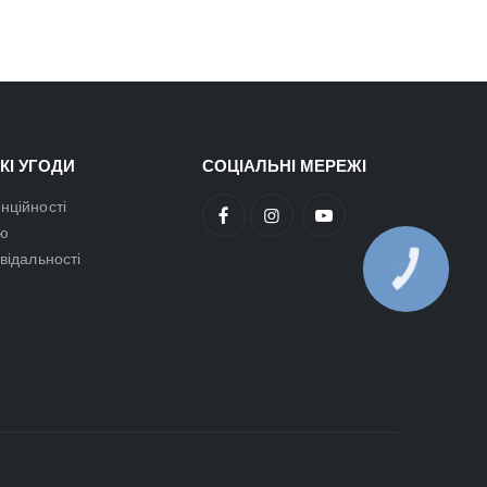
КІ УГОДИ
СОЦІАЛЬНІ МЕРЕЖІ
нційності
ою
овідальності
КНОПКА
ЗВ'ЯЗКУ