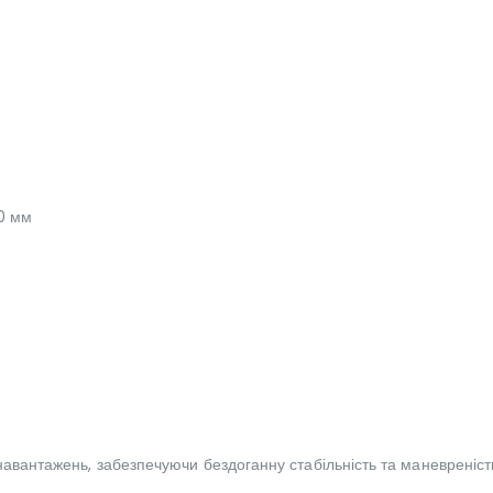
0 мм
навантажень, забезпечуючи бездоганну стабільність та маневреність