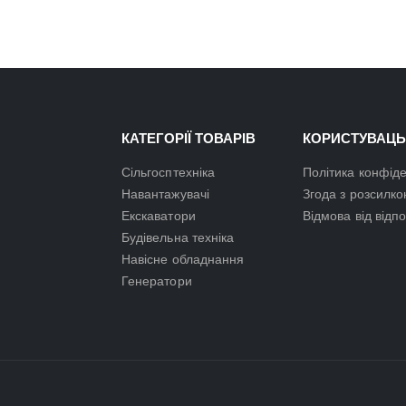
КАТЕГОРІЇ ТОВАРІВ
КОРИСТУВАЦЬ
Сільгосптехніка
Політика конфіде
Навантажувачі
Згода з розсилк
Екскаватори
Відмова від відп
Будівельна техніка
Навісне обладнання
Генератори