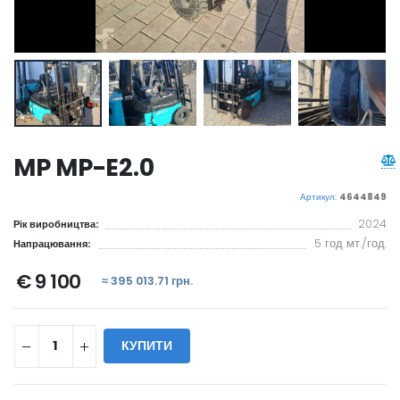
MP MP-E2.0
Артикул:
4644849
2024
Рік виробництва:
5 год мт./год.
Напрацювання:
€ 9 100
≈ 395 013.71 грн.
КУПИТИ
WILL_SHARE: