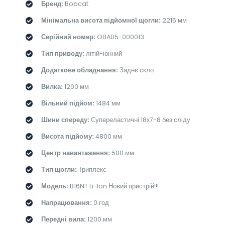
Бренд:
Bobcat
Мінімальна висота підйомної щогли:
2215 мм
Серійний номер:
OBA05-000013
Тип приводу:
літій-іонний
Додаткове обладнання:
Заднє скло
Вилка:
1200 мм
Вільний підйом:
1484 мм
Шини спереду:
Супереластичні 18x7-8 без сліду
Висота підйому:
4800 мм
Центр навантаження:
500 мм
Тип щогли:
Триплекс
Модель:
B16NT Li-Ion Новий пристрій!!!
Напрацювання:
0 год
Передні вила:
1200 мм