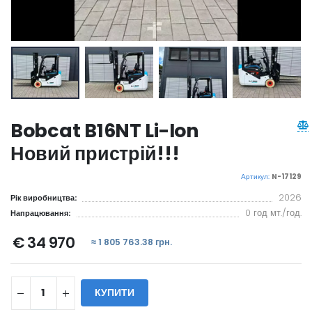
Bobcat B16NT Li-Ion
Новий пристрій!!!
Артикул:
N-17129
2026
Рік виробництва:
0 год мт./год.
Напрацювання:
€ 34 970
≈ 1 805 763.38 грн.
КУПИТИ