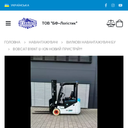
УКРАЇНСЬКА
ТОВ "БФ-Логістик"
ГОЛОВНА
НАВАНТАЖУВАЧІ
ВИЛКОВІ НАВАНТАЖУВАЧІ БУ
BOBCAT B16NT LI-ION НОВИЙ ПРИСТРІЙ!!!