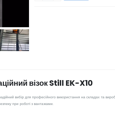
WILL_SHARE:
ійний візок Still EK-X10
 надійний вибір для професійного використання на складах та вироб
безпеку при роботі з вантажами.