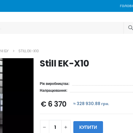
ГОЛОВ
ЧІ БУ
STILL EK-X10
Still EK-X10
Рік виробництва:
Напрацювання:
€ 6 370
≈ 328 930.88 грн.
КУПИТИ