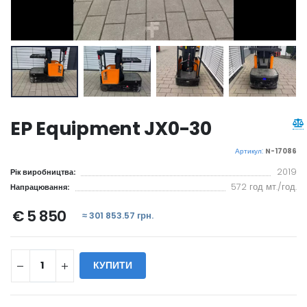
EP Equipment JX0-30
Артикул:
N-17086
2019
Рік виробництва:
572 год мт./год.
Напрацювання:
€ 5 850
≈ 301 853.57 грн.
КУПИТИ
WILL_SHARE: