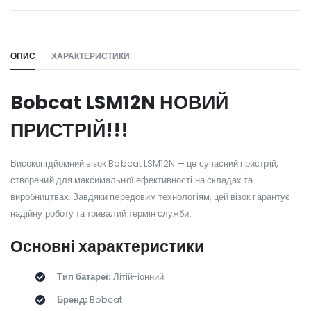
WILL_SHARE:
ОПИС
ХАРАКТЕРИСТИКИ
Bobcat LSM12N НОВИЙ
ПРИСТРІЙ!!!
Високопідйомний візок Bobcat LSM12N — це сучасний пристрій,
створений для максимальної ефективності на складах та
виробництвах. Завдяки передовим технологіям, цей візок гарантує
надійну роботу та тривалий термін служби.
Основні характеристики
Тип батареї:
Літій-іонний
Бренд:
Bobcat