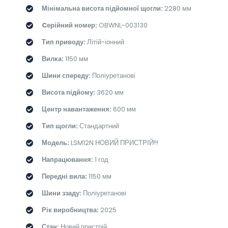
Мінімальна висота підйомної щогли:
2280 мм
Cерійний номер:
OBWNL-003130
Тип приводу:
Літій-іонний
Вилка:
1150 мм
Шини спереду:
Поліуретанові
Висота підйому:
3620 мм
Центр навантаження:
600 мм
Тип щогли:
Стандартний
Модель:
LSM12N НОВИЙ ПРИСТРІЙ!!!
Напрацювання:
1 год
Передні вила:
1150 мм
Шини ззаду:
Поліуретанові
Рік виробництва:
2025
Стан:
Новий пристрій