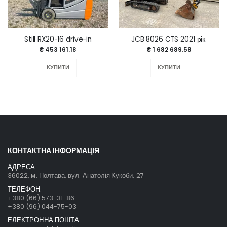
Still RX20-16 drive-in
JCB 8026 CTS 2021 рік.
₴ 453 161.18
₴ 1 682 689.58
КУПИТИ
КУПИТИ
КОНТАКТНА ІНФОРМАЦІЯ
АДРЕСА:
36022, м. Полтава, вул. Анатолія Кукоби, 27
ТЕЛЕФОН:
+380 (66) 573-31-86
+380 (96) 044-75-03
ЕЛЕКТРОННА ПОШТА: