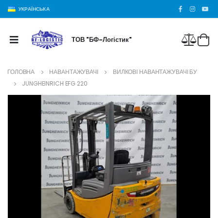
УКРАЇНСЬКА
ТОВ "БФ-Логістик"
ГОЛОВНА
НАВАНТАЖУВАЧІ
ВИЛКОВІ НАВАНТАЖУВАЧІ БУ
JUNGHEINRICH EFG 220