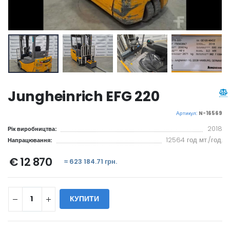
Jungheinrich EFG 220
Артикул:
N-16569
2018
Рік виробництва:
12564 год мт./год.
Напрацювання:
€ 12 870
≈ 623 184.71 грн.
КУПИТИ
WILL_SHARE: