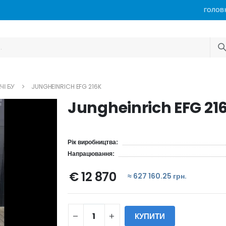
ГОЛОВ
ЧІ БУ
JUNGHEINRICH EFG 216K
Jungheinrich EFG 21
Рік виробництва:
Напрацювання:
€ 12 870
≈ 627 160.25 грн.
КУПИТИ