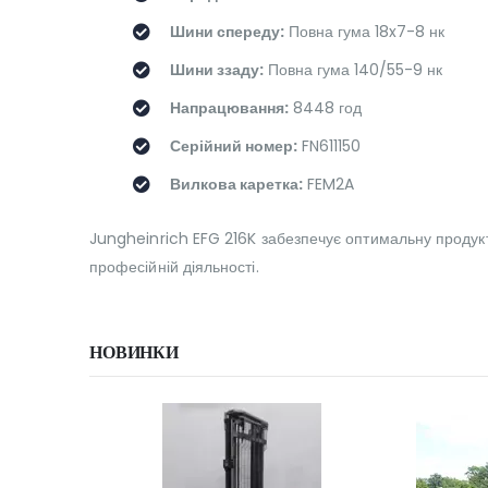
Шини спереду:
Повна гума 18x7-8 нк
Шини ззаду:
Повна гума 140/55-9 нк
Напрацювання:
8448 год
Серійний номер:
FN611150
Вилкова каретка:
FEM2A
Jungheinrich EFG 216K забезпечує оптимальну продуктив
професійній діяльності.
НОВИНКИ