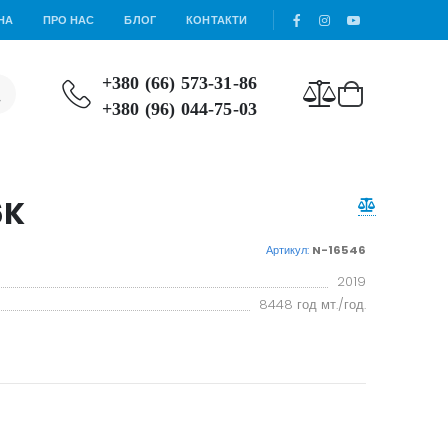
НА
ПРО НАС
БЛОГ
КОНТАКТИ
+380 (66) 573-31-86
+380 (96) 044-75-03
6K
Артикул:
N-16546
2019
8448 год мт./год.