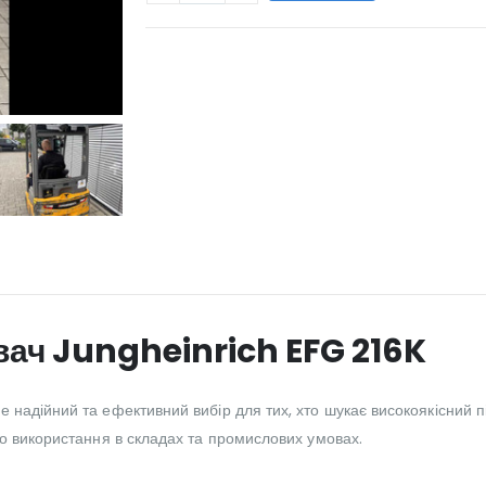
WILL_SHARE:
ач Jungheinrich EFG 216K
 надійний та ефективний вибір для тих, хто шукає високоякісний п
го використання в складах та промислових умовах.