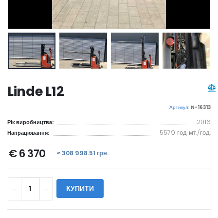
Linde L12
Артикул:
N-16313
2016
Рік виробництва:
5579 год мт./год.
Напрацювання:
€ 6 370
≈ 308 998.51 грн.
КУПИТИ
WILL_SHARE: