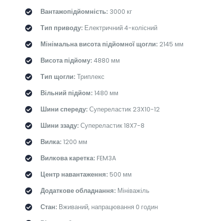
Вантажопідйомність:
3000 кг
Тип приводу:
Електричний 4-колісний
Мінімальна висота підйомної щогли:
2145 мм
Висота підйому:
4880 мм
Тип щогли:
Триплекс
Вільний підйом:
1480 мм
Шини спереду:
Супереластик 23X10-12
Шини ззаду:
Супереластик 18X7-8
Вилка:
1200 мм
Вилкова каретка:
FEM3A
Центр навантаження:
500 мм
Додаткове обладнання:
Мініважіль
Стан:
Вживаний, напрацювання 0 годин