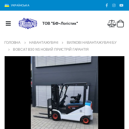
УКРАЇНСЬКА
ТОВ "БФ-Логістик"
ГОЛОВНА
НАВАНТАЖУВАЧІ
ВИЛКОВІ НАВАНТАЖУВАЧІ БУ
BOBCAT B30 NS НОВИЙ ПРИСТРІЙ ГАРАНТІЯ