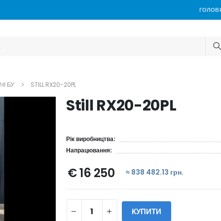
ГОЛОВ
ЧІ БУ
STILL RX20-20PL
Still RX20-20PL
Рік виробництва:
Напрацювання:
€ 16 250
≈ 838 482.13 грн.
КУПИТИ