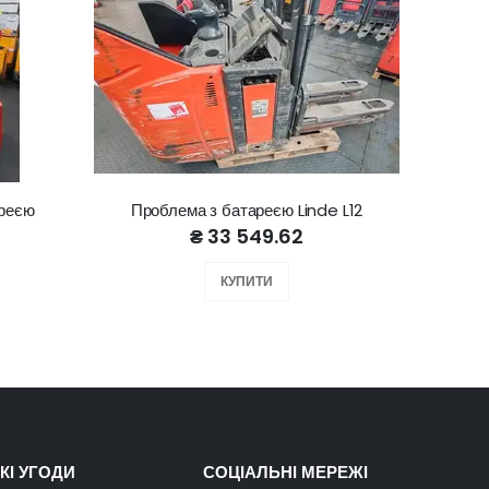
ареєю
Проблема з батареєю Linde L12
Lin
₴ 33 549.62
КУПИТИ
КІ УГОДИ
СОЦІАЛЬНІ МЕРЕЖІ