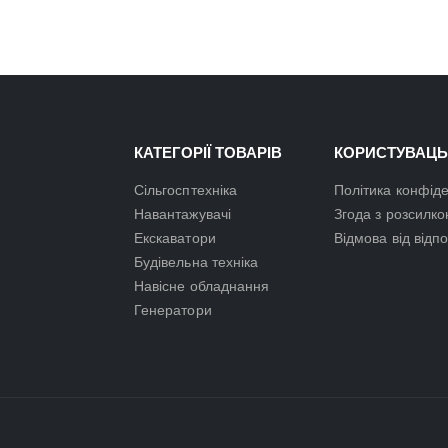
КАТЕГОРІЇ ТОВАРІВ
КОРИСТУВАЦЬ
Сільгосптехніка
Політика конфіде
Навантажувачі
Згода з розсилк
Екскаватори
Відмова від відп
Будівельна техніка
Навісне обладнання
Генератори