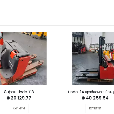
Дефект Linde T18
Linde L14 проблема з бат
₴ 20 129.77
₴ 40 259.54
КУПИТИ
КУПИТИ