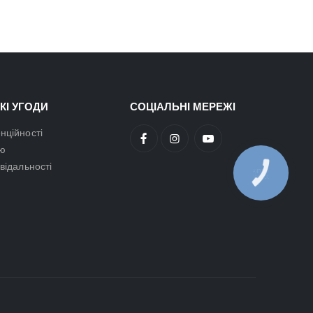
КІ УГОДИ
СОЦІАЛЬНІ МЕРЕЖІ
нційності
ою
овідальності
КНОПКА
ЗВ'ЯЗКУ