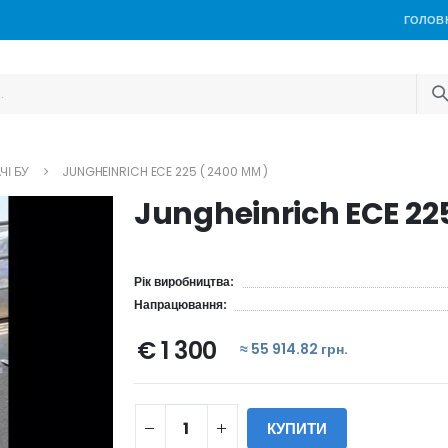
ГОЛОВ
ЧІ БУ
JUNGHEINRICH ECE 225 ( 2400 ММ )
Jungheinrich ECE 225
Рік виробництва:
Напрацювання:
€ 1 300
≈ 55 914.82 грн.
КУПИТИ