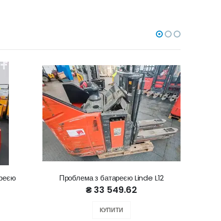
ареєю
Проблема з батареєю Linde L12
Lin
₴ 33 549.62
КУПИТИ