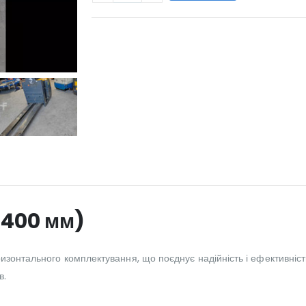
WILL_SHARE:
2400 мм)
ризонтального комплектування, що поєднує надійність і ефективніст
в.