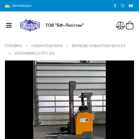
УКРАЇНСЬКА
ТОВ "БФ-Логістик"
ГОЛОВНА
НАВАНТАЖУВАЧІ
ВИЛКОВІ НАВАНТАЖУВАЧІ БУ
JUNGHEINRICH ETV 214