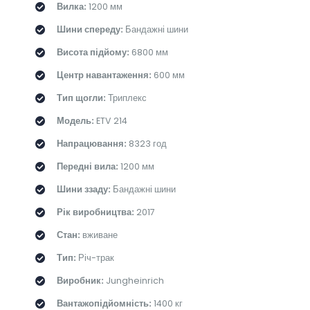
Вилка:
1200 мм
Шини спереду:
Бандажні шини
Висота підйому:
6800 мм
Центр навантаження:
600 мм
Тип щогли:
Триплекс
Модель:
ETV 214
Напрацювання:
8323 год
Передні вила:
1200 мм
Шини ззаду:
Бандажні шини
Рік виробництва:
2017
Стан:
вживане
Тип:
Річ-трак
Виробник:
Jungheinrich
Вантажопідйомність:
1400 кг