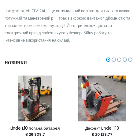
Jungheinrich ETV 214 — це оптимальний варіант для тих, хто шукає
потужний та маневрений річ-трак з високою вантажопідйомністю та
тривалим терміном експлуатації. Його триплекс-щогла та
електричний привід забезпечують безперебійну роботу та
інтенсивне використання на складі.
НОВИНКИ
Linde L10 погана батарея
Дефект Linde T18
₴ 26 839.7
₴ 20 129.77