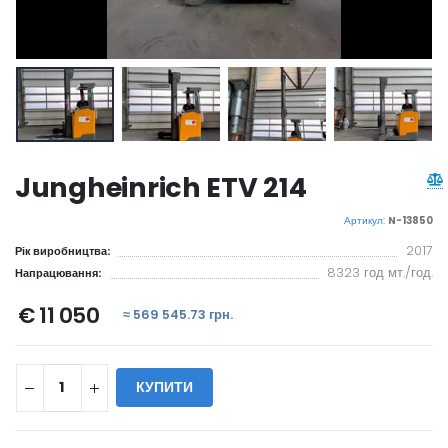
Jungheinrich ETV 214
Артикул:
N-13850
2017
Рік виробництва:
8323 год мт./год.
Напрацювання:
€ 11 050
≈ 569 545.73 грн.
КУПИТИ
WILL_SHARE: