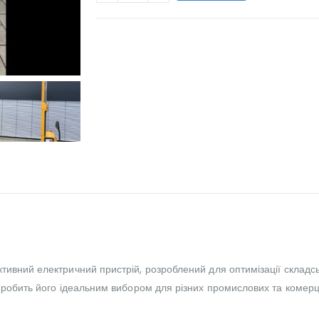
WILL_SHARE:
ивний електричний пристрій, розроблений для оптимізації складсь
о робить його ідеальним вибором для різних промислових та комерц