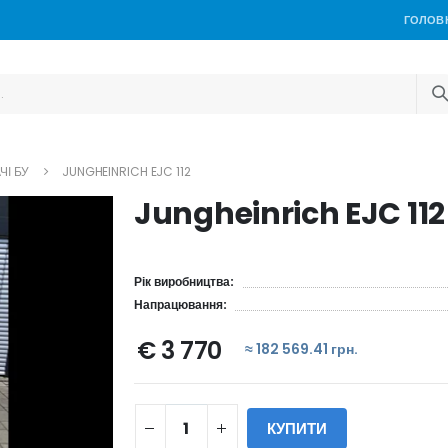
ГОЛОВ
ЧІ БУ
JUNGHEINRICH EJC 112
Jungheinrich EJC 112
Рік виробництва:
Напрацювання:
€ 3 770
≈ 182 569.41 грн.
КУПИТИ