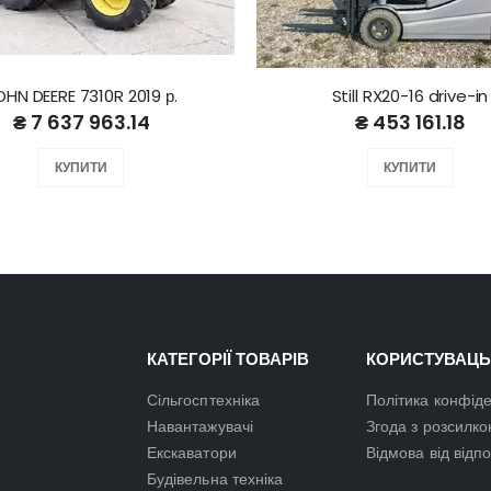
OHN DEERE 7310R 2019 р.
Still RX20-16 drive-in
₴ 7 637 963.14
₴ 453 161.18
КУПИТИ
КУПИТИ
КАТЕГОРІЇ ТОВАРІВ
КОРИСТУВАЦЬ
Сільгосптехніка
Політика конфіде
Навантажувачі
Згода з розсилк
Екскаватори
Відмова від відп
Будівельна техніка