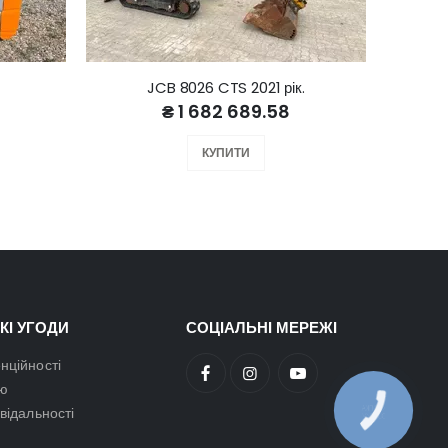
JCB 8026 CTS 2021 рік.
₴ 1 682 689.58
КУПИТИ
КІ УГОДИ
СОЦІАЛЬНІ МЕРЕЖІ
нційності
ою
овідальності
КНОПКА
ЗВ'ЯЗКУ