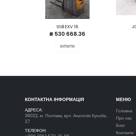
Still EXV 16
J
₴ 530 668.36
КУПИТИ
КОНТАКТНА ІНФОРМАЦІЯ
МЕНЮ
АДРЕСА:
Головна
36022, м. Полтава, вул. Анатолія Кукоби,
Про нас
27
Блог
ТЕЛЕФОН:
Контакти