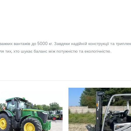
жких вантажів до 5000 кг. Завдяки надійній конструкції та трипле
я тих, хто шукає баланс між потужністю та екологічністю.