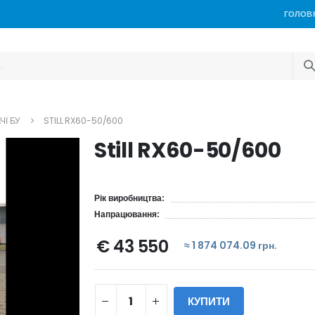
ГОЛОВ
ЧІ БУ
STILL RX60-50/600
Still RX60-50/600
Рік виробництва:
Напрацювання:
€ 43 550
≈ 1 874 074.09 грн.
КУПИТИ