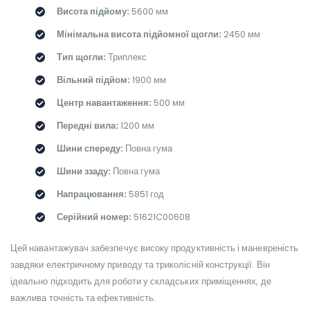
Висота підйому:
5600 мм
Мінімальна висота підйомної щогли:
2450 мм
Тип щогли:
Триплекс
Вільний підйом:
1900 мм
Центр навантаження:
500 мм
Передні вила:
1200 мм
Шини спереду:
Повна гума
Шини ззаду:
Повна гума
Напрацювання:
5851 год
Серійний номер:
51621C00608
Цей навантажувач забезпечує високу продуктивність і маневреність
завдяки електричному приводу та триколісній конструкції. Він
ідеально підходить для роботи у складських приміщеннях, де
важлива точність та ефективність.