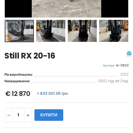
Still RX 20-16
Артикул:
N-11923
2012
Рік виробництва:
5851 год мт./год.
Напрацювання:
€ 12 870
≈ 623 021.26 грн.
КУПИТИ
WILL_SHARE: